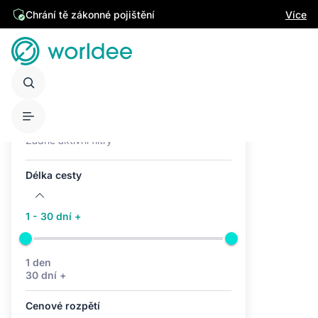
Chrání tě zákonné pojištění
Více
Aktivní filtry (0)
Žádné aktivní filtry
Délka cesty
1 - 30 dní +
1 den
30 dní +
Cenové rozpětí