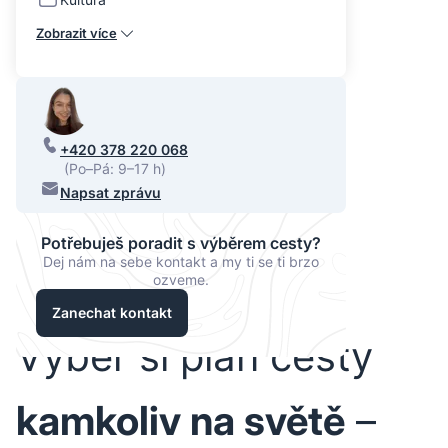
Zobrazit více
+420 378 220 068
(Po–Pá: 9–17 h)
Napsat zprávu
Potřebuješ poradit s výběrem cesty?
Dej nám na sebe kontakt a my ti se ti brzo
ozveme.
Zanechat kontakt
Vyber si plán cesty
kamkoliv na světě
–