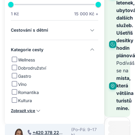
na
letenek,
ubytová
1 Kč
15 000 Kč +
dalších
světě
služeb.
Cestování s dětmi
Ušetříš
–
desítky
hodin
Kategorie cesty
plánová
zbyt
Wellness
Podíváš
Dobrodružství
se na
Gastro
je
místa,
Víno
která
Romantika
většina
zaříz
turistů
Kultura
mine.
Zobrazit více
(Po–Pá: 9–17
+420 378 220
h)