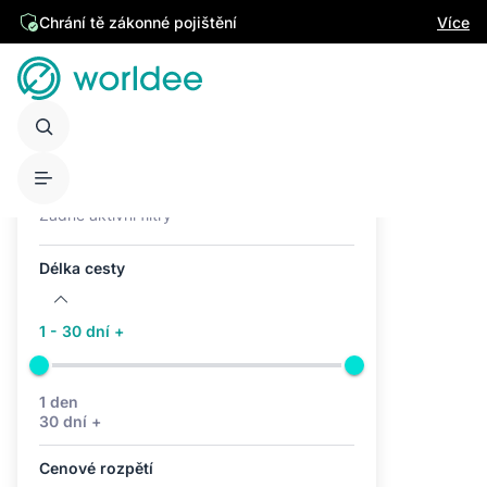
Chrání tě zákonné pojištění
Více
Aktivní filtry (0)
Žádné aktivní filtry
Délka cesty
1 - 30 dní +
1 den
30 dní +
Cenové rozpětí