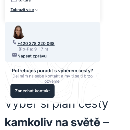
Zobrazit více
+420 378 220 068
(Po–Pá: 9–17 h)
Napsat zprávu
Potřebuješ poradit s výběrem cesty?
Dej nám na sebe kontakt a my ti se ti brzo
ozveme.
Zanechat kontakt
Vyber si plán cesty
kamkoliv na světě
–