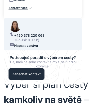
Zobrazit více
+420 378 220 068
(Po–Pá: 9–17 h)
Napsat zprávu
Potřebuješ poradit s výběrem cesty?
Dej nám na sebe kontakt a my ti se ti brzo
ozveme.
Zanechat kontakt
Vyber si plán cesty
kamkoliv na světě
–