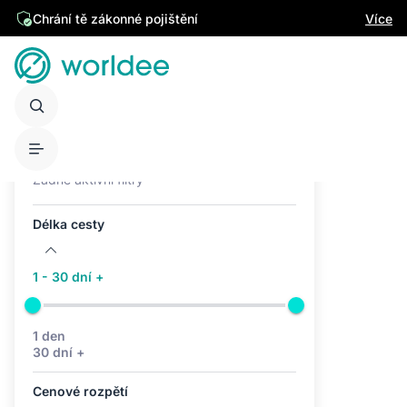
Chrání tě zákonné pojištění
Více
Aktivní filtry (0)
Žádné aktivní filtry
Délka cesty
1 - 30 dní +
1 den
30 dní +
Cenové rozpětí