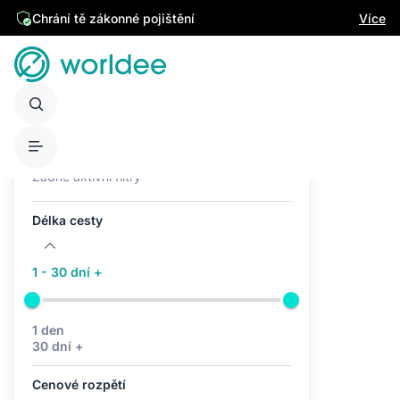
Chrání tě zákonné pojištění
Více
Aktivní filtry (0)
Žádné aktivní filtry
Délka cesty
1 - 30 dní +
1 den
30 dní +
Cenové rozpětí