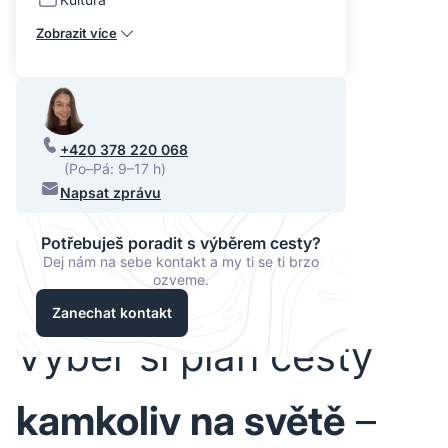
Zobrazit více
+420 378 220 068
(Po–Pá: 9–17 h)
Napsat zprávu
Potřebuješ poradit s výběrem cesty?
Dej nám na sebe kontakt a my ti se ti brzo
ozveme.
Zanechat kontakt
Vyber si plán cesty
kamkoliv na světě
–