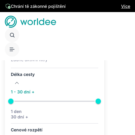
Chrání tě zákonné pojištění
Více
Aktivní filtry (0)
Žádné aktivní filtry
Délka cesty
1 - 30 dní +
1 den
30 dní +
Cenové rozpětí