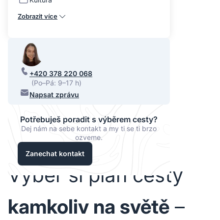
Zobrazit více
+420 378 220 068
(Po–Pá: 9–17 h)
Napsat zprávu
Potřebuješ poradit s výběrem cesty?
Dej nám na sebe kontakt a my ti se ti brzo
ozveme.
Zanechat kontakt
Vyber si plán cesty
kamkoliv na světě
–