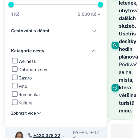
na
letenek,
ubytová
1 Kč
15 000 Kč +
dalších
světě
služeb.
Cestování s dětmi
Ušetříš
–
desítky
hodin
Kategorie cesty
plánová
zbyt
Wellness
Podíváš
Dobrodružství
se na
Gastro
je
místa,
Víno
která
Romantika
většina
zaříz
turistů
Kultura
mine.
Zobrazit více
(Po–Pá: 9–17
+420 378 220
h)