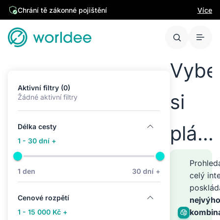
Chrání tě zákonné pojištění
Více
Vybe
Aktivní filtry (0)
si
Žádné aktivní filtry
plán
Délka cesty
1 - 30 dní +
cest
Prohle
1 den
30 dní +
celý int
posklá
kamk
Cenové rozpětí
nejvýho
kombin
1 - 15 000 Kč +