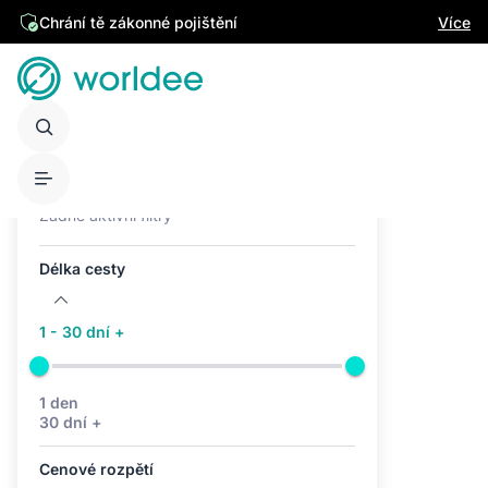
Chrání tě zákonné pojištění
Více
Aktivní filtry (0)
Žádné aktivní filtry
Délka cesty
1 - 30 dní +
1 den
30 dní +
Cenové rozpětí