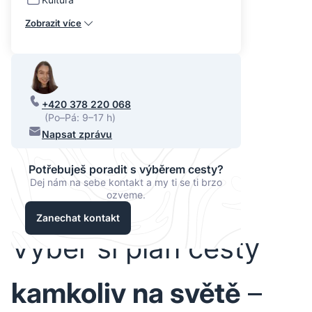
Zobrazit více
+420 378 220 068
(Po–Pá: 9–17 h)
Napsat zprávu
Potřebuješ poradit s výběrem cesty?
Dej nám na sebe kontakt a my ti se ti brzo
ozveme.
Zanechat kontakt
Vyber si plán cesty
kamkoliv na světě
–