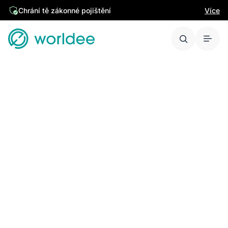
Chrání tě zákonné pojištění
Více