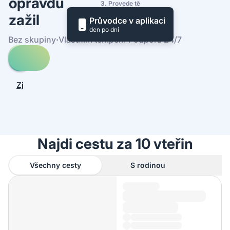
opravdu
3. Provede tě
zažil
Průvodce v aplikaci
den po dni
Bez skupiny
·
Vlastním tempem
·
Podpora 24/7
Prohledej
cesty
-
Zjistit,
Německo
jak
to
funguje
Najdi cestu za 10 vteřin
Všechny cesty
S rodinou