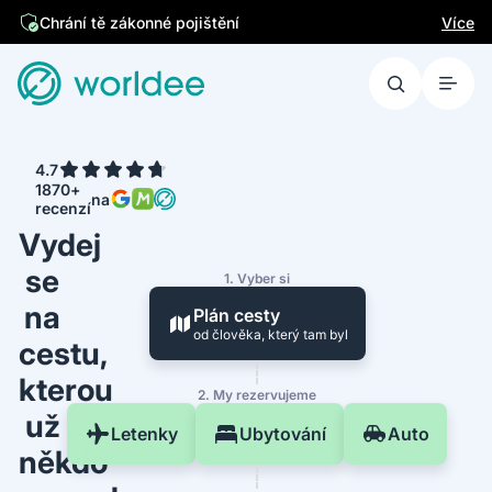
Více
Chrání tě zákonné pojištění
4.7
1870+
na
recenzí
Vydej
se
1. Vyber si
na
Plán cesty
od člověka, který tam byl
cestu,
kterou
2. My rezervujeme
už
Letenky
Ubytování
Auto
někdo