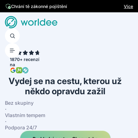
Jsme česká firma
Více
Chrání tě zákonné pojištění
4.7
1870+ recenzí
na
Vydej se na cestu, kterou už
někdo opravdu zažil
Bez skupiny
·
Vlastním tempem
·
Podpora 24/7