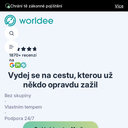
Jsme česká firma
Více
Chrání tě zákonné pojištění
4.7
1870+ recenzí
na
Vydej se na cestu, kterou už
někdo opravdu zažil
Bez skupiny
·
Vlastním tempem
·
Podpora 24/7