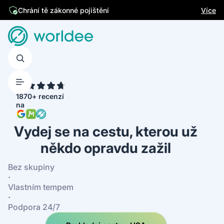
Jsme česká firma
Více
Chrání tě zákonné pojištění
4.7
1870+ recenzí
na
Vydej se na cestu, kterou už
někdo opravdu zažil
Bez skupiny
·
Vlastním tempem
·
Podpora 24/7