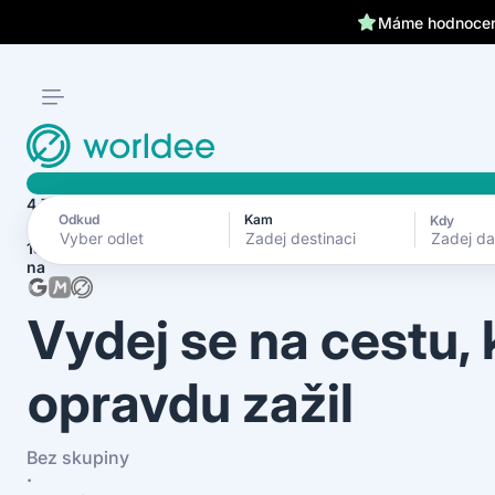
Klientům kryjeme záda 24
Máme hodnocení
4.7
Odkud
Kam
Kdy
Zadej d
1870+ recenzí
na
Vydej se na cestu,
opravdu zažil
Bez skupiny
·