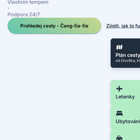
Vlastním tempem
·
Podpora 24/7
Prohledej cesty - Čang-ťia-ťie
Zjistit, jak to 
Plán cest
od člověka, k
Letenky
Ubytován