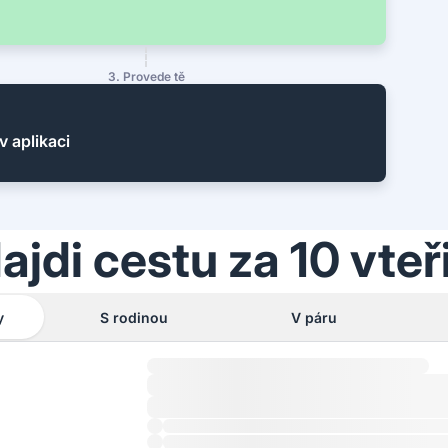
3. Provede tě
v aplikaci
ajdi cestu za 10 vteř
y
S rodinou
V páru