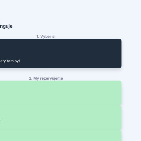
funguje
1. Vyber si
y
terý tam byl
2. My rezervujeme
í