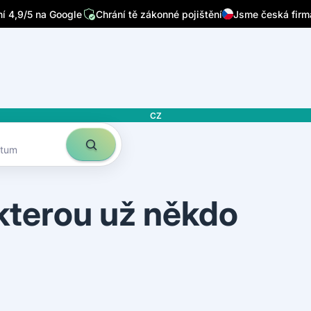
/7
Píšou o nás přední česká média
Sleduje nás 32 tisíc lidí n
 4,9/5 na Google
Chrání tě zákonné pojištění
Jsme česká firm
CZ
atum
 kterou už někdo