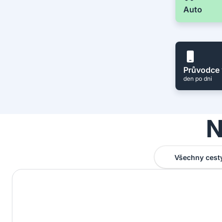
Auto
Průvodce 
den po dni
N
Všechny cest