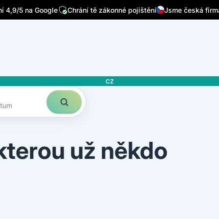
/7
Píšou o nás přední česká média
Sleduje nás 32 tisíc lidí n
 4,9/5 na Google
Chrání tě zákonné pojištění
Jsme česká firm
CZ
atum
 kterou už někdo