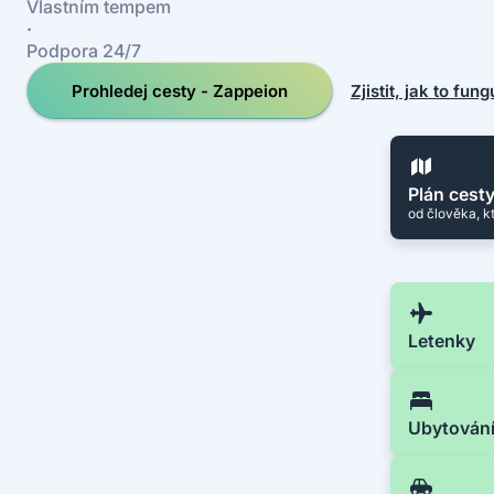
Vlastním tempem
·
Podpora 24/7
Prohledej cesty - Zappeion
Zjistit, jak to fung
Plán cest
od člověka, k
Letenky
Ubytován