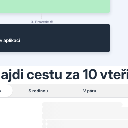
3. Provede tě
v aplikaci
ajdi cestu za 10 vteř
y
S rodinou
V páru