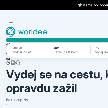
Klientům kryjeme záda 24
Máme hodnocení
4.7
Odkud
Kam
Kdy
Zadej d
1870+ recenzí
na
Vydej se na cestu,
opravdu zažil
Bez skupiny
·