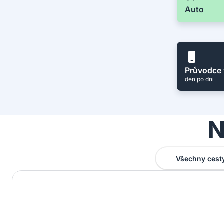
Auto
Průvodce 
den po dni
N
Všechny cest