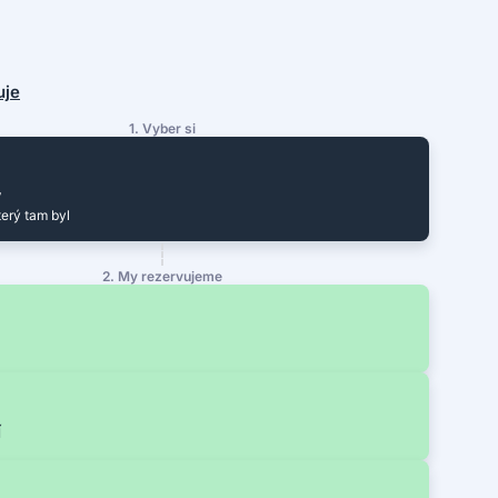
uje
1. Vyber si
y
terý tam byl
2. My rezervujeme
í