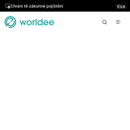
Chrání tě zákonné pojištění
Více