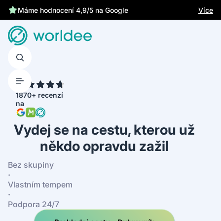
Chrání tě zákonné pojištění
Více
Máme hodnocení 4,9/5 na Google
4.7
1870+ recenzí
na
Vydej se na cestu, kterou už
někdo opravdu zažil
Bez skupiny
·
Vlastním tempem
·
Podpora 24/7