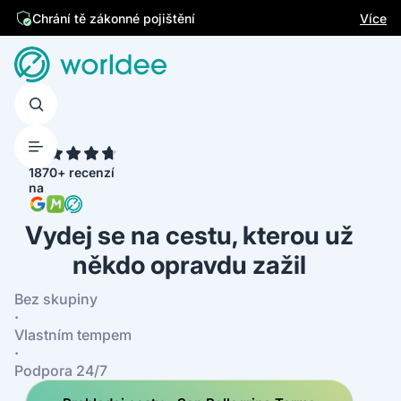
Jsme česká firma
Více
4.7
1870+ recenzí
na
Vydej se na cestu, kterou už
někdo opravdu zažil
Bez skupiny
·
Vlastním tempem
·
Podpora 24/7