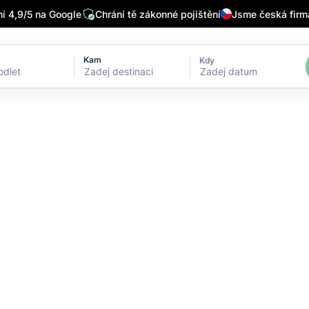
 4,9/5 na Google
Chrání tě zákonné pojištění
Jsme česká firm
Kam
Kdy
Zadej datum