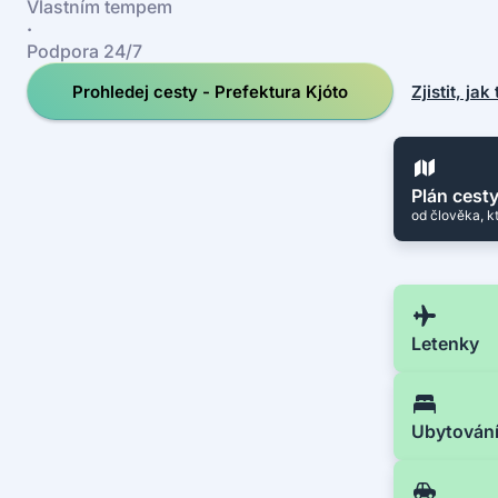
Vlastním tempem
·
Podpora 24/7
Prohledej cesty - Prefektura Kjóto
Zjistit, jak
Plán cest
od člověka, k
Letenky
Ubytován