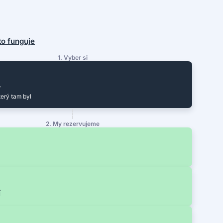
 to funguje
1. Vyber si
y
terý tam byl
2. My rezervujeme
í