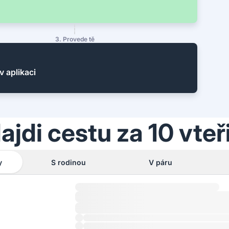
3. Provede tě
v aplikaci
ajdi cestu za 10 vteř
y
S rodinou
V páru