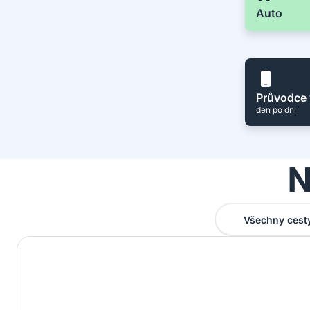
Auto
Průvodce 
den po dni
N
Všechny cest