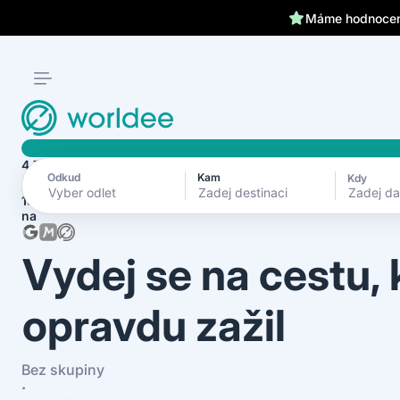
Klientům kryjeme záda 24
Máme hodnocení
4.7
Odkud
Kam
Kdy
Zadej d
1870+ recenzí
na
Vydej se na cestu,
opravdu zažil
Bez skupiny
·