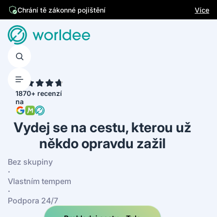
Jsme česká firma
Více
4.7
1870+ recenzí
na
Vydej se na cestu, kterou už
někdo opravdu zažil
Bez skupiny
·
Vlastním tempem
·
Podpora 24/7