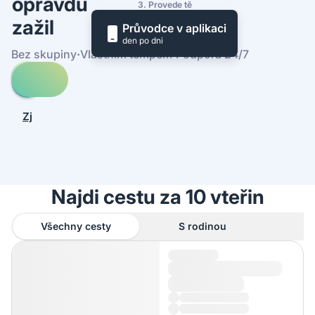
opravdu
3. Provede tě
zažil
Průvodce v aplikaci
den po dni
Bez skupiny
·
Vlastním tempem
·
Podpora 24/7
Prohledej
cesty
-
Zjistit,
Sandbank
jak
to
funguje
Najdi cestu za 10 vteřin
Všechny cesty
S rodinou