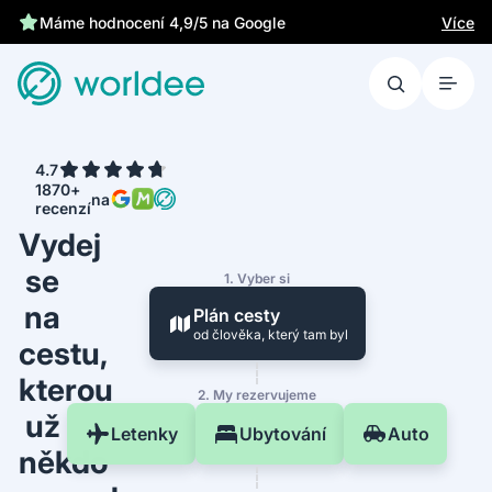
Více
Máme hodnocení 4,9/5 na Google
4.7
1870+
na
recenzí
Vydej
se
1. Vyber si
na
Plán cesty
od člověka, který tam byl
cestu,
kterou
2. My rezervujeme
už
Letenky
Ubytování
Auto
někdo