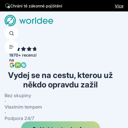
Jsme česká firma
Více
Chrání tě zákonné pojištění
4.7
1870+ recenzí
na
Vydej se na cestu, kterou už
někdo opravdu zažil
Bez skupiny
·
Vlastním tempem
·
Podpora 24/7