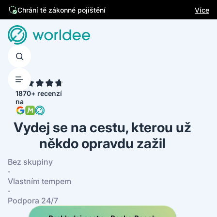
Jsme česká firma
Více
Chrání tě zákonné pojištění
4.7
1870+ recenzí
na
Vydej se na cestu, kterou už
někdo opravdu zažil
Bez skupiny
·
Vlastním tempem
·
Podpora 24/7