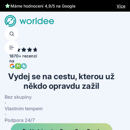
Chrání tě zákonné pojištění
Více
Máme hodnocení 4,9/5 na Google
4.7
1870+ recenzí
na
Vydej se na cestu, kterou už
někdo opravdu zažil
Bez skupiny
·
Vlastním tempem
·
Podpora 24/7