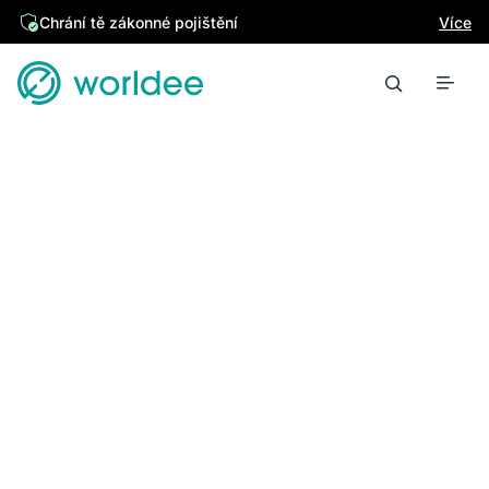
Chrání tě zákonné pojištění
Více