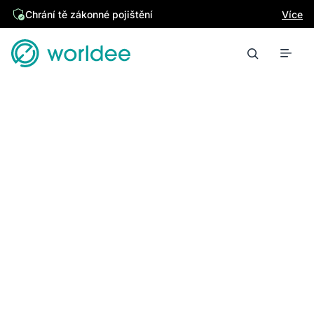
Chrání tě zákonné pojištění
Více