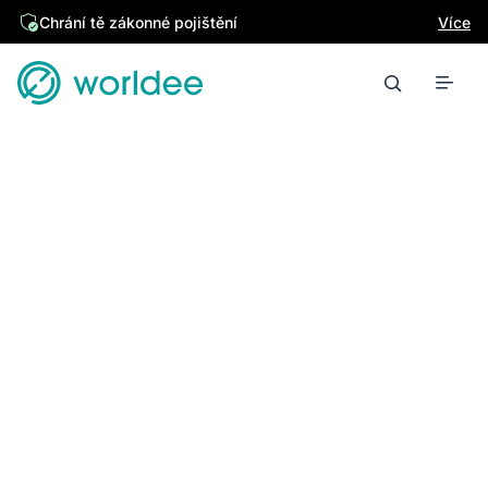
Chrání tě zákonné pojištění
Více