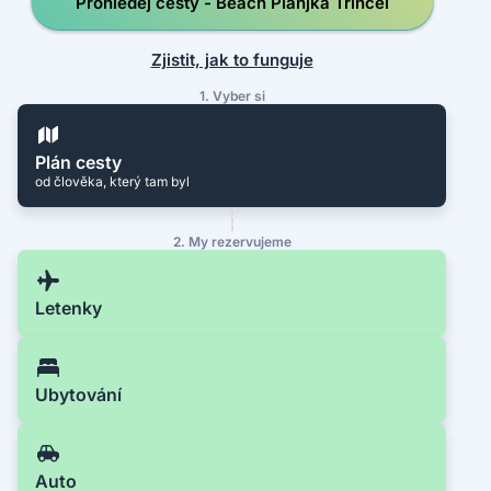
Prohledej cesty - Beach Planjka Trinćel
Zjistit, jak to funguje
1. Vyber si
Plán cesty
od člověka, který tam byl
2. My rezervujeme
Letenky
Ubytování
Auto