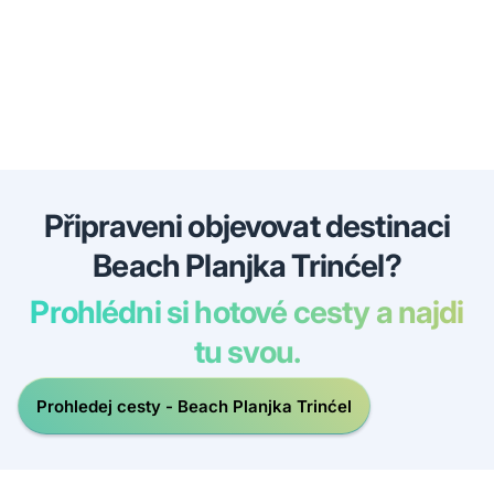
Připraveni objevovat destinaci
Beach Planjka Trinćel?
Prohlédni si hotové cesty a najdi
tu svou.
Prohledej cesty - Beach Planjka Trinćel