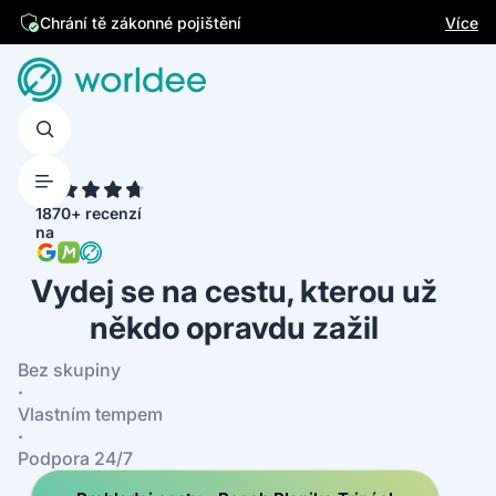
Jsme česká firma
Více
Chrání tě zákonné pojištění
4.7
1870+ recenzí
na
Vydej se na cestu, kterou už
někdo opravdu zažil
Bez skupiny
·
Vlastním tempem
·
Podpora 24/7