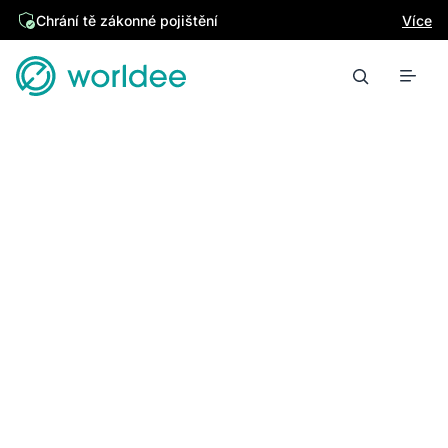
Chrání tě zákonné pojištění
Více