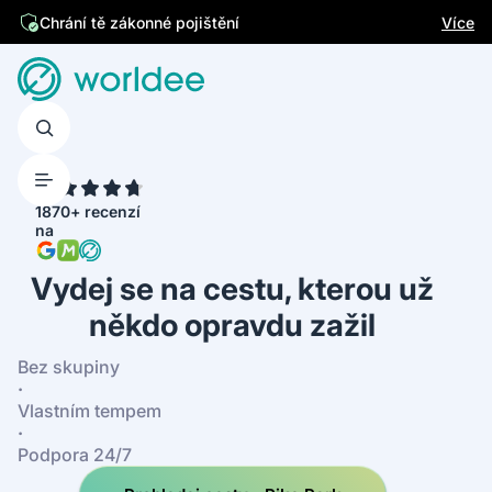
Jsme česká firma
Více
Chrání tě zákonné pojištění
4.7
1870+ recenzí
na
Vydej se na cestu, kterou už
někdo opravdu zažil
Bez skupiny
·
Vlastním tempem
·
Podpora 24/7