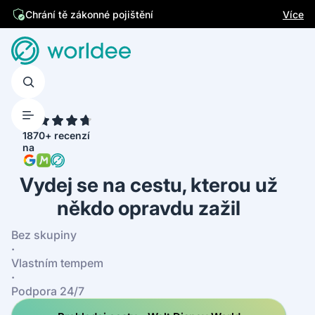
Jsme česká firma
Více
Chrání tě zákonné pojištění
4.7
1870+ recenzí
na
Vydej se na cestu, kterou už
někdo opravdu zažil
Bez skupiny
·
Vlastním tempem
·
Podpora 24/7