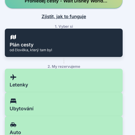
Prohledej cesty - Walt Disney World
Resort
Zjistit, jak to funguje
1. Vyber si
Plán cesty
od člověka, který tam byl
2. My rezervujeme
Letenky
Ubytování
Auto