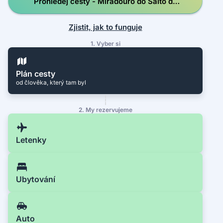
Prohledej cesty - Miradouro do Salto da
Farinha
Zjistit, jak to funguje
1. Vyber si
Plán cesty
od člověka, který tam byl
2. My rezervujeme
Letenky
Ubytování
Auto