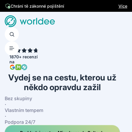
Jsme česká firma
Více
4.7
1870+ recenzí
na
Vydej se na cestu, kterou už
někdo opravdu zažil
Bez skupiny
·
Vlastním tempem
·
Podpora 24/7