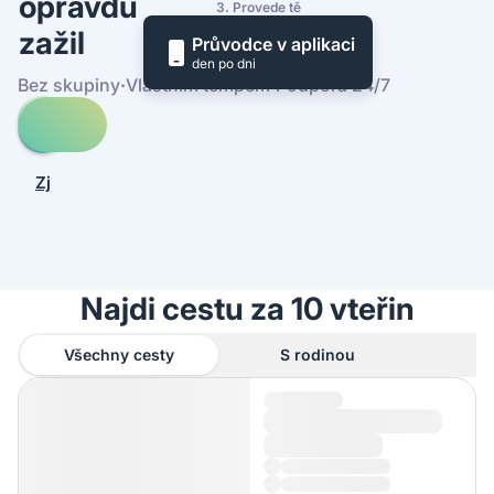
opravdu
3. Provede tě
zažil
Průvodce v aplikaci
den po dni
Bez skupiny
·
Vlastním tempem
·
Podpora 24/7
Prohledej
cesty
-
Zjistit,
Slieve
jak
League
to
funguje
Najdi cestu za 10 vteřin
Všechny cesty
S rodinou