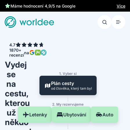
Chrání tě zákonné pojištění
Více
Máme hodnocení 4,9/5 na Google
4.7
1870+
na
recenzí
Vydej
se
1. Vyber si
na
Plán cesty
od člověka, který tam byl
cestu,
kterou
2. My rezervujeme
už
Letenky
Ubytování
Auto
někdo