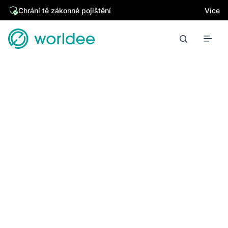
Chrání tě zákonné pojištění
Více