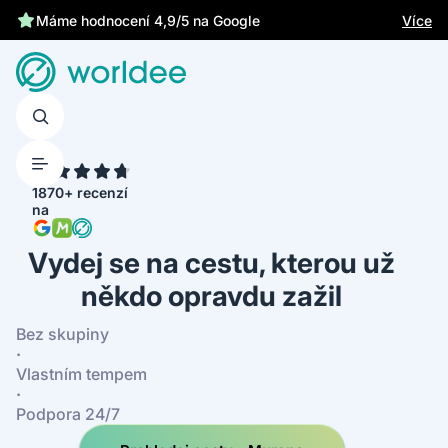
Chrání tě zákonné pojištění
Více
4.7
1870+ recenzí
na
Vydej se na cestu, kterou už
někdo opravdu zažil
Bez skupiny
·
Vlastním tempem
·
Podpora 24/7