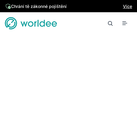
Chrání tě zákonné pojištění
Více