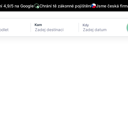
 4,9/5 na Google
Chrání tě zákonné pojištění
Jsme česká firm
Kam
Kdy
Zadej datum