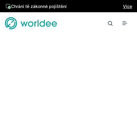
Chrání tě zákonné pojištění
Více