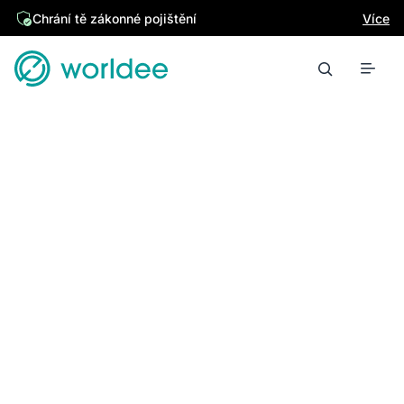
Chrání tě zákonné pojištění
Více