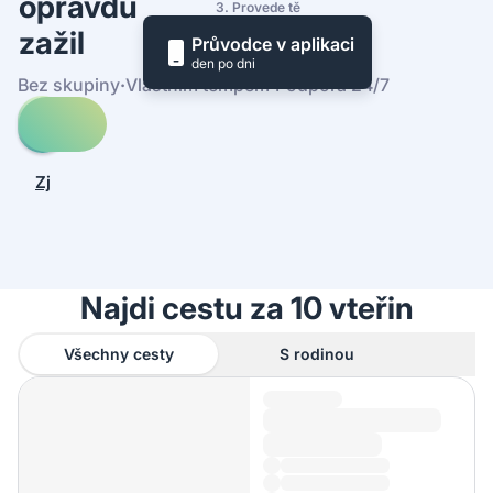
opravdu
3. Provede tě
zažil
Průvodce v aplikaci
den po dni
Bez skupiny
·
Vlastním tempem
·
Podpora 24/7
Prohledej
cesty
-
Zjistit,
Riomaggiore
jak
to
funguje
Najdi cestu za 10 vteřin
Všechny cesty
S rodinou