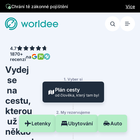
Jsme česká firma
Více
Chrání tě zákonné pojištění
4.7
1870+
na
recenzí
Vydej
se
1. Vyber si
na
Plán cesty
od člověka, který tam byl
cestu,
kterou
2. My rezervujeme
už
Letenky
Ubytování
Auto
někdo