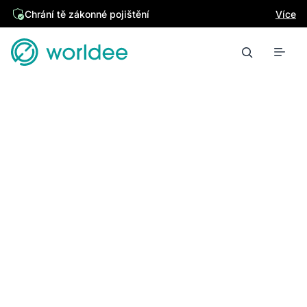
Chrání tě zákonné pojištění
Více