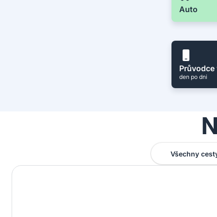
Auto
Průvodce 
den po dni
N
Všechny cest