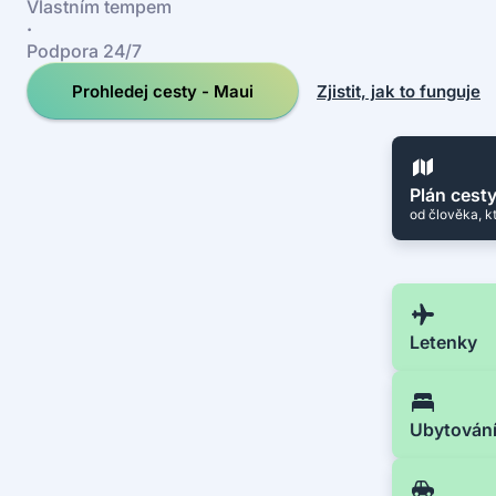
Vlastním tempem
·
Podpora 24/7
Prohledej cesty - Maui
Zjistit, jak to funguje
Plán cest
od člověka, k
Letenky
Ubytován