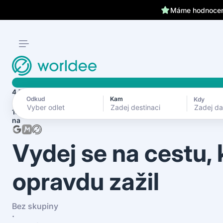
Máme hodnocení
4.7
Odkud
Kam
Kdy
Zadej d
1870+ recenzí
na
Vydej se na cestu,
opravdu zažil
Bez skupiny
·