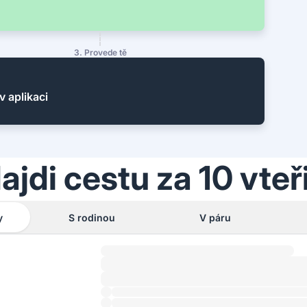
3. Provede tě
v aplikaci
ajdi cestu za 10 vteř
y
S rodinou
V páru