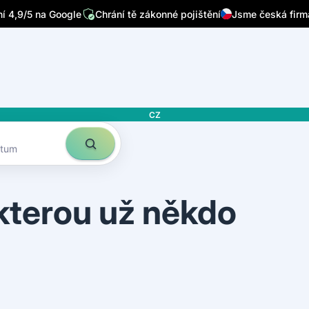
 4,9/5 na Google
Chrání tě zákonné pojištění
Jsme česká firm
CZ
atum
 kterou už někdo