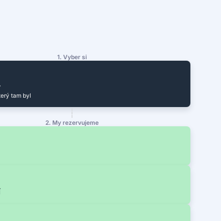
1. Vyber si
y
terý tam byl
2. My rezervujeme
í