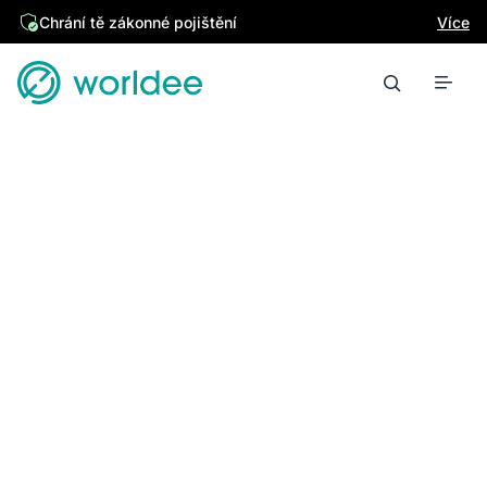
Chrání tě zákonné pojištění
Více