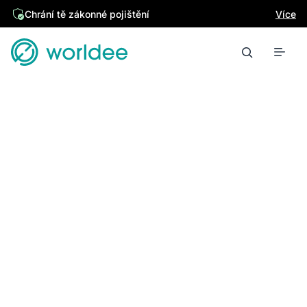
Chrání tě zákonné pojištění
Více