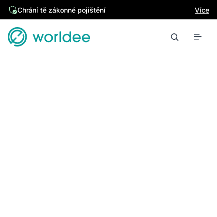
Chrání tě zákonné pojištění
Více