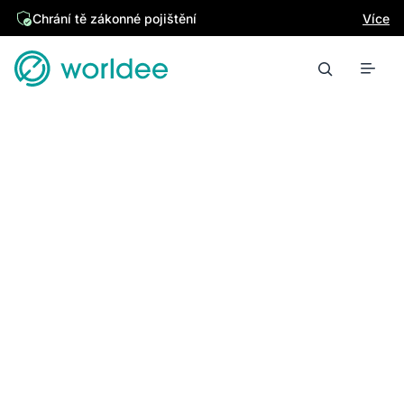
Chrání tě zákonné pojištění
Více