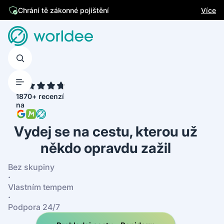
Jsme česká firma
Více
Chrání tě zákonné pojištění
4.7
1870+ recenzí
na
Vydej se na cestu, kterou už
někdo opravdu zažil
Bez skupiny
·
Vlastním tempem
·
Podpora 24/7