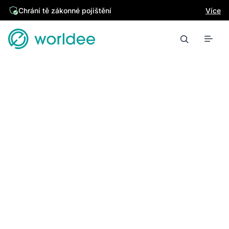
Chrání tě zákonné pojištění
Více