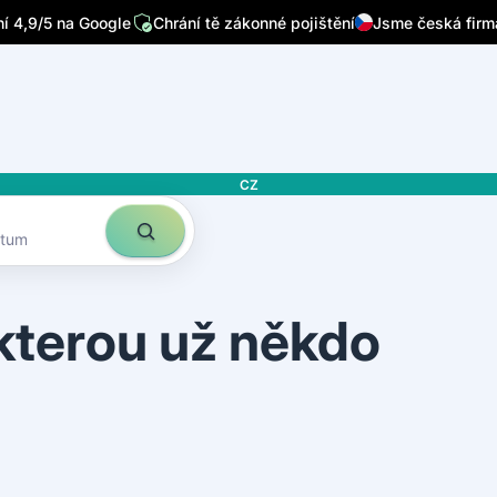
/7
Píšou o nás přední česká média
Sleduje nás 32 tisíc lidí n
 4,9/5 na Google
Chrání tě zákonné pojištění
Jsme česká firm
CZ
atum
 kterou už někdo