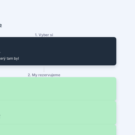
e
1. Vyber si
y
terý tam byl
2. My rezervujeme
í