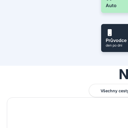
Auto
Průvodce 
den po dni
N
Všechny cest