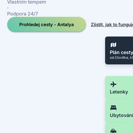
Vlastním tempem
·
Podpora 24/7
Prohledej cesty - Antalya
Zjistit, jak to funguj
Plán cest
od člověka, k
Letenky
Ubytován