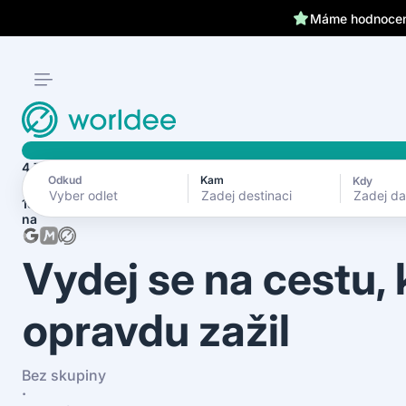
Klientům kryjeme záda 24
Máme hodnocení
4.7
Odkud
Kam
Kdy
Zadej d
1870+ recenzí
na
Vydej se na cestu,
opravdu zažil
Bez skupiny
·