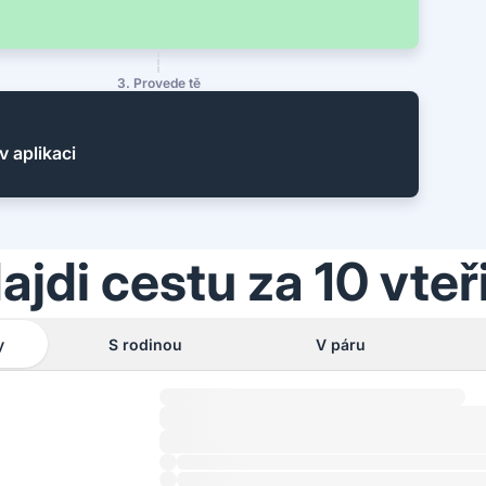
3. Provede tě
v aplikaci
ajdi cestu za 10 vteř
y
S rodinou
V páru